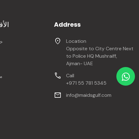
الأ
Address
location_on
Location
خا
Opposite to City Centre Next
to Police HQ Mushraiff,
Ajman- UAE
call
Call
م
+971 55 781 5345
mail
info@maidsgulf.com