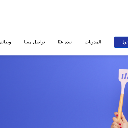
المدونات
نبذة عنّا
تواصل معنا
وظائف
خول