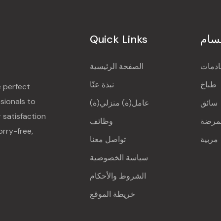
Quick Links
قسام
دمات
الصفحة الرئيسية
طباخ
نبذة عنّا
e perfect
sionals to
سائق
عامل(ة) منزلي(ة)
r satisfaction
مرضة
وظائف
orry-free,
مربية
تواصل معنا
سياسة الخصوصية
الشروط والأحكام
خريطة الموقع